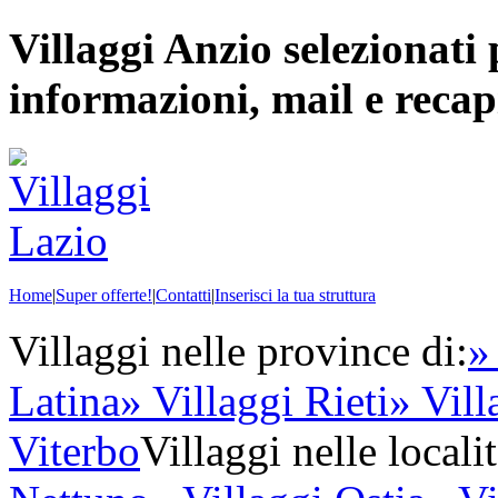
Villaggi Anzio selezionati
informazioni, mail e recapi
Home
|
Super offerte!
|
Contatti
|
Inserisci la tua struttura
Villaggi nelle province di:
»
Latina
» Villaggi Rieti
» Vil
Viterbo
Villaggi nelle localit