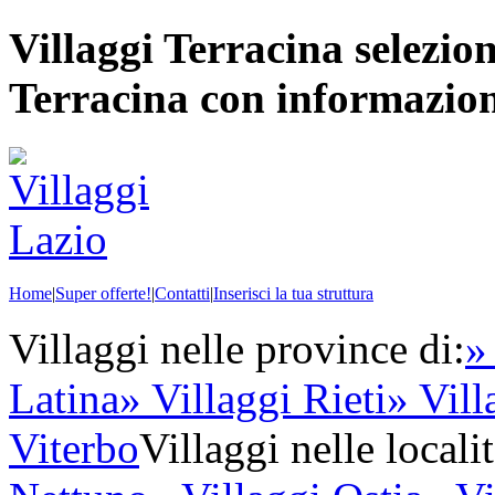
Villaggi Terracina selezion
Terracina con informazioni,
Home
|
Super offerte!
|
Contatti
|
Inserisci la tua struttura
Villaggi nelle province di:
»
Latina
» Villaggi Rieti
» Vil
Viterbo
Villaggi nelle localit